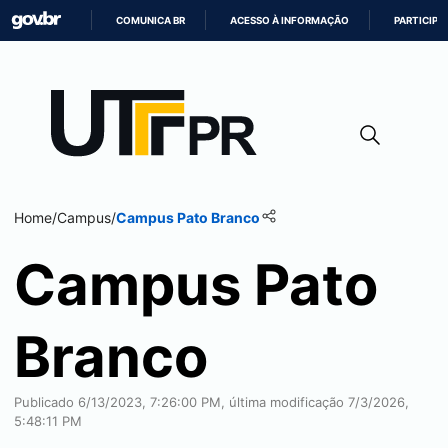
COMUNICA BR
ACESSO À INFORMAÇÃO
PARTICIPE
IR
PARA
O
CONTEÚDO
Home
/
Campus
/
Campus
Pato Branco
Campus
Pato
Branco
Publicado 6/13/2023, 7:26:00 PM, última modificação 7/3/2026,
5:48:11 PM