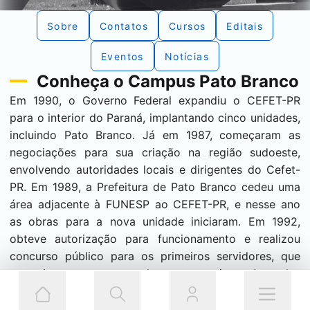
Sobre
Contatos
Cursos
Editais
Eventos
Notícias
Conheça o Campus
Pato Branco
Em 1990, o Governo Federal expandiu o CEFET-PR
para o interior do Paraná, implantando cinco unidades,
incluindo Pato Branco. Já em 1987, começaram as
negociações para sua criação na região sudoeste,
envolvendo autoridades locais e dirigentes do Cefet-
PR. Em 1989, a Prefeitura de Pato Branco cedeu uma
área adjacente à FUNESP ao CEFET-PR, e nesse ano
as obras para a nova unidade iniciaram. Em 1992,
obteve autorização para funcionamento e realizou
concurso público para os primeiros servidores, que
assumiram em março do ano seguinte. As aulas
começaram em março de 1993, com a inauguração
oficial em abril. Em 2007, foram introduzidos os